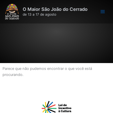
Ir
O Maior São João do Cerrado
para
de 13 a 17 de agosto
o
conteúdo
Parece que não pudemos encontrar o que você está
procurando.