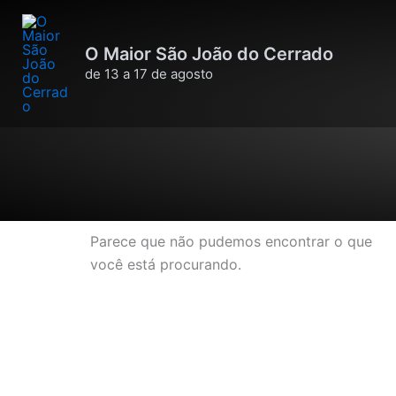
Ir
para
O Maior São João do Cerrado
o
de 13 a 17 de agosto
conteúdo
Parece que não pudemos encontrar o que
você está procurando.