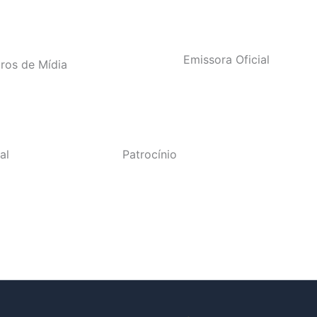
Emissora Oficial
iros de Mídia
al
Patrocínio