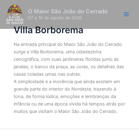
Pesquisar
Ir
por:
O Maior São João do Cerrado
para
07 a 16 de agosto de 2026
o
conteúdo
Villa Borborema
Na entrada principal do Maior São João do Cerrado
surge a Villa Borborema, uma cidadezinha
cenográfica, com suas jardineiras floridas junto ás
janelas, o banco da praça, as cores, os detalhes das
casas coladas umas nas outras.
A simplicidade e a inocência que ainda existem em
grande parte do interior do Nordeste, trazendo á
tona, de forma lúdica, emoções e lembranças da
infância ou de uma época vivida há tempos atrás por
muitos que visitam o Maior São João do Cerrado.